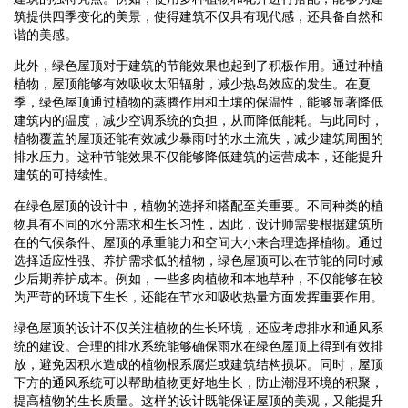
筑提供四季变化的美景，使得建筑不仅具有现代感，还具备自然和
谐的美感。
此外，绿色屋顶对于建筑的节能效果也起到了积极作用。通过种植
植物，屋顶能够有效吸收太阳辐射，减少热岛效应的发生。在夏
季，绿色屋顶通过植物的蒸腾作用和土壤的保温性，能够显著降低
建筑内的温度，减少空调系统的负担，从而降低能耗。与此同时，
植物覆盖的屋顶还能有效减少暴雨时的水土流失，减少建筑周围的
排水压力。这种节能效果不仅能够降低建筑的运营成本，还能提升
建筑的可持续性。
在绿色屋顶的设计中，植物的选择和搭配至关重要。不同种类的植
物具有不同的水分需求和生长习性，因此，设计师需要根据建筑所
在的气候条件、屋顶的承重能力和空间大小来合理选择植物。通过
选择适应性强、养护需求低的植物，绿色屋顶可以在节能的同时减
少后期养护成本。例如，一些多肉植物和本地草种，不仅能够在较
为严苛的环境下生长，还能在节水和吸收热量方面发挥重要作用。
绿色屋顶的设计不仅关注植物的生长环境，还应考虑排水和通风系
统的建设。合理的排水系统能够确保雨水在绿色屋顶上得到有效排
放，避免因积水造成的植物根系腐烂或建筑结构损坏。同时，屋顶
下方的通风系统可以帮助植物更好地生长，防止潮湿环境的积聚，
提高植物的生长质量。这样的设计既能保证屋顶的美观，又能提升