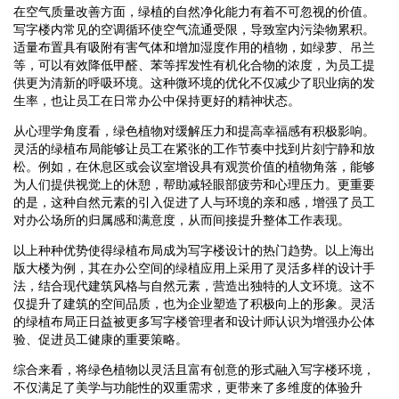
在空气质量改善方面，绿植的自然净化能力有着不可忽视的价值。
写字楼内常见的空调循环使空气流通受限，导致室内污染物累积。
适量布置具有吸附有害气体和增加湿度作用的植物，如绿萝、吊兰
等，可以有效降低甲醛、苯等挥发性有机化合物的浓度，为员工提
供更为清新的呼吸环境。这种微环境的优化不仅减少了职业病的发
生率，也让员工在日常办公中保持更好的精神状态。
从心理学角度看，绿色植物对缓解压力和提高幸福感有积极影响。
灵活的绿植布局能够让员工在紧张的工作节奏中找到片刻宁静和放
松。例如，在休息区或会议室增设具有观赏价值的植物角落，能够
为人们提供视觉上的休憩，帮助减轻眼部疲劳和心理压力。更重要
的是，这种自然元素的引入促进了人与环境的亲和感，增强了员工
对办公场所的归属感和满意度，从而间接提升整体工作表现。
以上种种优势使得绿植布局成为写字楼设计的热门趋势。以上海出
版大楼为例，其在办公空间的绿植应用上采用了灵活多样的设计手
法，结合现代建筑风格与自然元素，营造出独特的人文环境。这不
仅提升了建筑的空间品质，也为企业塑造了积极向上的形象。灵活
的绿植布局正日益被更多写字楼管理者和设计师认识为增强办公体
验、促进员工健康的重要策略。
综合来看，将绿色植物以灵活且富有创意的形式融入写字楼环境，
不仅满足了美学与功能性的双重需求，更带来了多维度的体验升