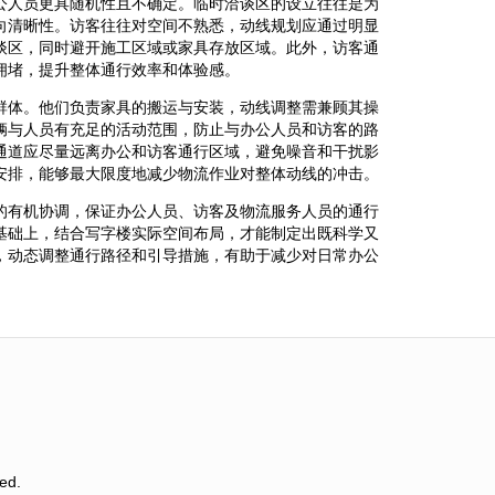
公人员更具随机性且不确定。临时洽谈区的设立往往是为
向清晰性。访客往往对空间不熟悉，动线规划应通过明显
谈区，同时避开施工区域或家具存放区域。此外，访客通
拥堵，提升整体通行效率和体验感。
群体。他们负责家具的搬运与安装，动线调整需兼顾其操
辆与人员有充足的活动范围，防止与办公人员和访客的路
通道应尽量远离办公和访客通行区域，避免噪音和干扰影
安排，能够最大限度地减少物流作业对整体动线的冲击。
的有机协调，保证办公人员、访客及物流服务人员的通行
基础上，结合写字楼实际空间布局，才能制定出既科学又
，动态调整通行路径和引导措施，有助于减少对日常办公
ed.